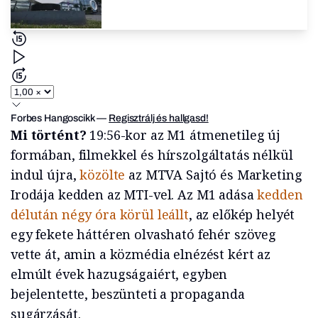
Forbes Hangoscikk
—
Regisztrálj és hallgasd!
Mi történt?
19:56-kor az M1 átmenetileg új
formában, filmekkel és hírszolgáltatás nélkül
indul újra,
közölte
az MTVA Sajtó és Marketing
Irodája kedden az MTI-vel. Az M1 adása
kedden
délután négy óra körül leállt
, az előkép helyét
egy fekete háttéren olvasható fehér szöveg
vette át, amin a közmédia elnézést kért az
elmúlt évek hazugságaiért, egyben
bejelentette, beszünteti a propaganda
sugárzását.