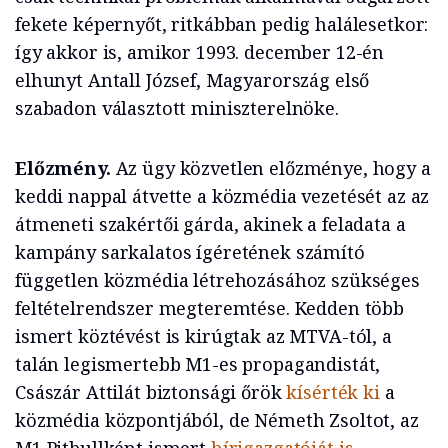
fekete képernyőt, ritkábban pedig halálesetkor:
így akkor is, amikor 1993. december 12-én
elhunyt Antall József, Magyarország első
szabadon választott miniszterelnöke.
Előzmény.
Az ügy közvetlen előzménye, hogy a
keddi nappal átvette a közmédia vezetését az az
átmeneti szakértői gárda, akinek a feladata a
kampány sarkalatos ígéretének számító
független közmédia létrehozásához szükséges
feltételrendszer megteremtése. Kedden több
ismert köztévést is kirúgtak az MTVA-tól, a
talán legismertebb M1-es propagandistát,
Császár Attilát biztonsági őrök
kísérték ki
a
közmédia központjából, de Németh Zsoltot, az