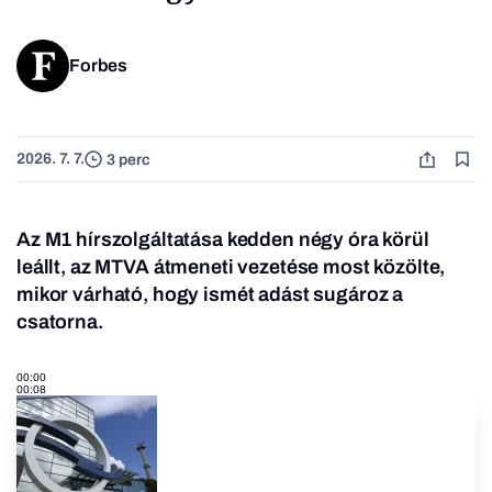
Forbes
2026. 7. 7.
3 perc
Az M1 hírszolgáltatása kedden négy óra körül
leállt, az MTVA átmeneti vezetése most közölte,
mikor várható, hogy ismét adást sugároz a
csatorna.
00:00
00:08