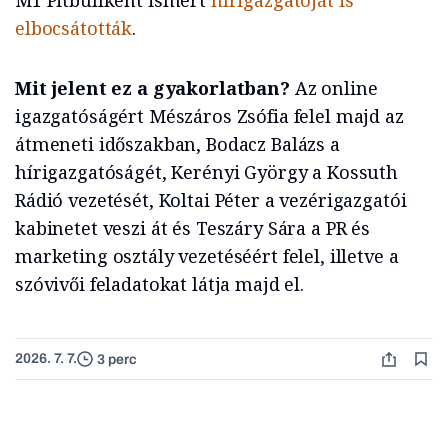
M1 Pitbullként ismert
hírigazgatóját is
elbocsátották
.
Mit jelent ez a gyakorlatban?
Az online
igazgatóságért Mészáros Zsófia felel majd az
átmeneti időszakban, Bodacz Balázs a
hírigazgatóságét, Kerényi György a Kossuth
Rádió vezetését, Koltai Péter a vezérigazgatói
kabinetet veszi át és Teszáry Sára a PR és
marketing osztály vezetéséért felel, illetve a
szóvivői feladatokat látja majd el.
2026. 7. 7.
3 perc