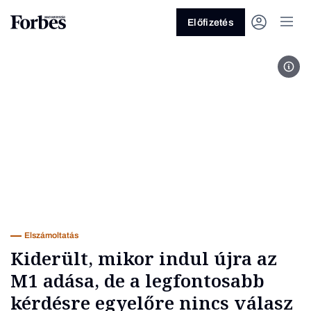
Előfizetés
Fotó
Vagy fedezze fel a következő
témákat
Üzlet
Pénz
Zöld
Legyél jobb!
Elszámoltatás
Kiderült, mikor indul újra az
M1 adása, de a legfontosabb
kérdésre egyelőre nincs válasz