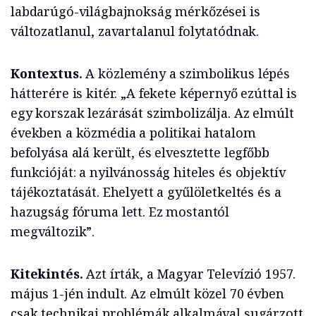
labdarúgó-világbajnokság mérkőzései is
változatlanul, zavartalanul folytatódnak.
Kontextus.
A közlemény a szimbolikus lépés
hátterére is kitér. „A fekete képernyő ezúttal is
egy korszak lezárását szimbolizálja. Az elmúlt
években a közmédia a politikai hatalom
befolyása alá került, és elvesztette legfőbb
funkcióját: a nyilvánosság hiteles és objektív
tájékoztatását. Ehelyett a gyűlöletkeltés és a
hazugság fóruma lett. Ez mostantól
megváltozik”.
Kitekintés.
Azt írták, a Magyar Televízió 1957.
május 1-jén indult. Az elmúlt közel 70 évben
csak technikai problémák alkalmával sugárzott