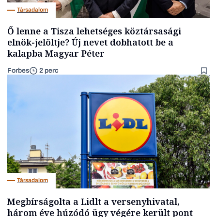
Társadalom
Ő lenne a Tisza lehetséges köztársasági
elnök-jelöltje? Új nevet dobhatott be a
kalapba Magyar Péter
Forbes
2 perc
Társadalom
Megbírságolta a Lidlt a versenyhivatal,
három éve húzódó ügy végére került pont