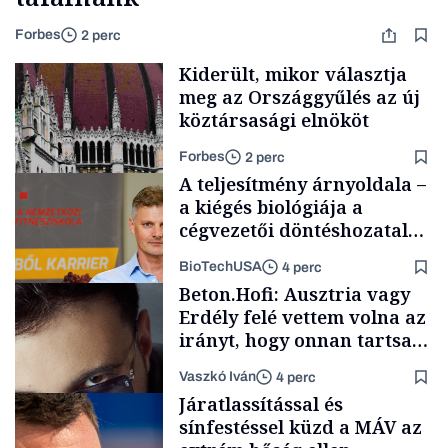
Forbes
2 perc
Kiderült, mikor választja
meg az Országgyűlés az új
köztársasági elnököt
Forbes
2 perc
A teljesítmény árnyoldala –
a kiégés biológiája a
cégvezetői döntéshozatal
mögött
BioTechUSA
4 perc
Politika
Beton.Hofi: Ausztria vagy
Erdély felé vettem volna az
irányt, hogy onnan tartsam
lélegeztetőgépen a magyar
Vaszkó Iván
4 perc
zenét
Content Lab HUB
Járatlassítással és
sínfestéssel küzd a MÁV az