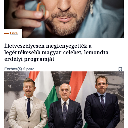
Lista
Életveszélyesen megfenyegették a
legértékesebb magyar celebet, lemondta
erdélyi programját
Forbes
2 perc