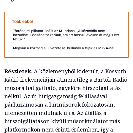
Több ebből
Történelmi pillanat: leállt az M1 adása. „A közmédia nem
hazudhat. Bocsánatot kérünk, amiért hosszú éveken át mégis ezt
tettük!”
Megvan a közmédia új vezetése, hullanak a fejek az MTVA-nál
Részletek.
A közleményből kiderült, a Kossuth
Rádió frekvenciáján átmenetileg a Bartók Rádió
műsora hallgatható, egyelőre hírszolgáltatás
nélkül. Az új hírigazgatóság felállásával
párhuzamosan a hírműsorok fokozatosan,
ütemezetten indulnak újra. Az átállás a
hírszolgáltatáson kívüli műsorkínálatot más
platformokon nem érinti érdemben, így a