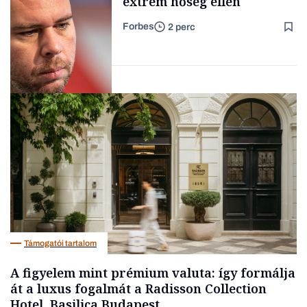
extrém hőség ellen
Forbes
2 perc
Forbes-sztori
Társadalom
Támogatói tartalom
A figyelem mint prémium valuta: így formálja
át a luxus fogalmát a Radisson Collection
Hotel, Basilica Budapest