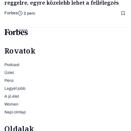
reggelre, egyre közelebb lehet a fellélegzés
Forbes
2 perc
Rovatok
Podcast
Üzlet
Pénz
Legyél jobb
A jó élet
Women
Napi címlap
Oldalak