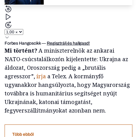
Forbes Hangoscikk
—
Regisztrálj és hallgasd!
Mi történt?
A miniszterelnök az ankarai
NATO-csúcstalálkozón kijelentette: Ukrajna az
áldozat, Oroszország pedig a „brutális
agresszor”,
írja
a Telex. A kormányfő
ugyanakkor hangsúlyozta, hogy Magyarország
továbbra is humanitárius segítséget nyújt
Ukrajnának, katonai támogatást,
fegyverszállítmányokat azonban nem.
Több ebből