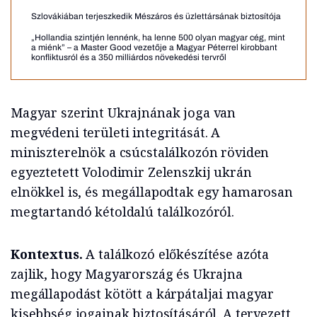
Szlovákiában terjeszkedik Mészáros és üzlettársának biztosítója
„Hollandia szintjén lennénk, ha lenne 500 olyan magyar cég, mint
a miénk” – a Master Good vezetője a Magyar Péterrel kirobbant
konfliktusról és a 350 milliárdos növekedési tervről
Magyar szerint Ukrajnának joga van
megvédeni területi integritását. A
miniszterelnök a csúcstalálkozón röviden
egyeztetett Volodimir Zelenszkij ukrán
elnökkel is, és megállapodtak egy hamarosan
megtartandó kétoldalú találkozóról.
Kontextus.
A találkozó előkészítése azóta
zajlik, hogy Magyarország és Ukrajna
megállapodást kötött a kárpátaljai magyar
kisebbség jogainak biztosításáról. A tervezett