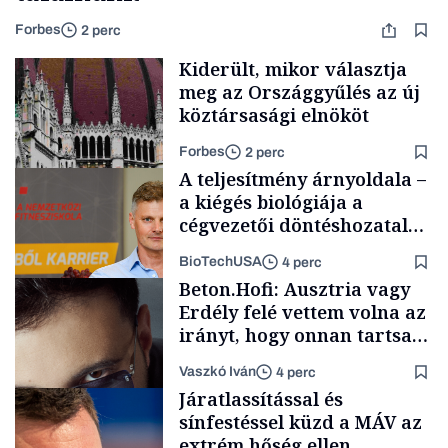
Forbes
2 perc
Kiderült, mikor választja
meg az Országgyűlés az új
köztársasági elnököt
Forbes
2 perc
A teljesítmény árnyoldala –
a kiégés biológiája a
cégvezetői döntéshozatal
mögött
BioTechUSA
4 perc
Politika
Beton.Hofi: Ausztria vagy
Erdély felé vettem volna az
irányt, hogy onnan tartsam
lélegeztetőgépen a magyar
Vaszkó Iván
4 perc
zenét
Content Lab HUB
Járatlassítással és
sínfestéssel küzd a MÁV az
extrém hőség ellen