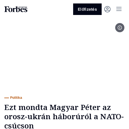
Előfizetés
Fotó
Vagy fedezze fel a következő
témákat
Üzlet
Pénz
Zöld
Legyél jobb!
Politika
Ezt mondta Magyar Péter az
orosz-ukrán háborúról a NATO-
csúcson