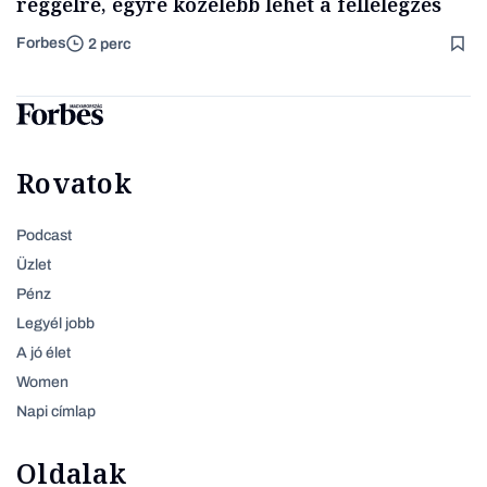
reggelre, egyre közelebb lehet a fellélegzés
Forbes
2 perc
Rovatok
Podcast
Üzlet
Pénz
Legyél jobb
A jó élet
Women
Napi címlap
Oldalak