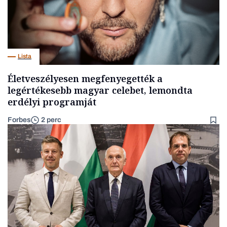
Lista
Életveszélyesen megfenyegették a
legértékesebb magyar celebet, lemondta
erdélyi programját
Forbes
2 perc