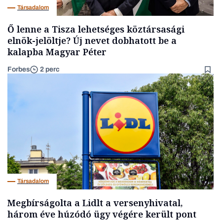
Társadalom
Ő lenne a Tisza lehetséges köztársasági
elnök-jelöltje? Új nevet dobhatott be a
kalapba Magyar Péter
Forbes
2 perc
Társadalom
Megbírságolta a Lidlt a versenyhivatal,
három éve húzódó ügy végére került pont