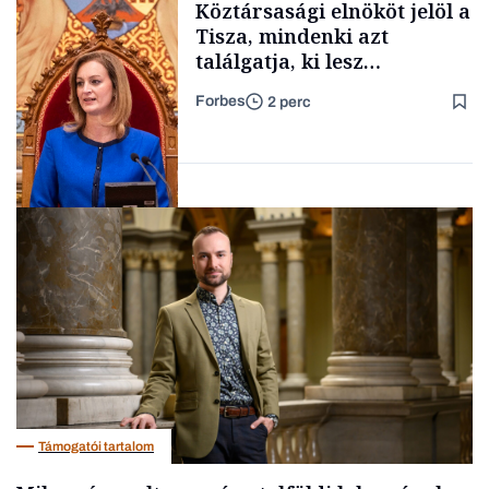
Köztársasági elnököt jelöl a
Tisza, mindenki azt
találgatja, ki lesz
szombaton a befutó –
Forbes
2 perc
soroljuk az eddig felmerült
Családi
vállalkozások
neveket
Politika
Támogatói tartalom