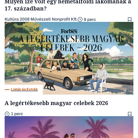
Milyen íze volt egy németalföldi lakomának a
17. században?
Kultúra 2008 Művészeti Nonprofit Kft.
8 perc
Listák és Extrák
A legértékesebb magyar celebek 2026
1 perc