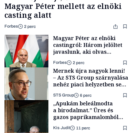
Magyar Péter mellett az elnöki
casting alatt
Forbes
2 perc
Magyar Péter az elnöki
castingról: Három jelöltet
javaslunk, aki olvas
híreket, nem fog
Forbes
2 perc
meglepődni
Mernek újra nagyok lenni!
– Az STS Group szárnyalása
nehéz piaci helyzetben sem
lassult
STS Group
6 perc
Politika
„Apukám beleálmodta
a birodalmat.” Üres és
gazos paprikamalomból
lett az igazi családi
Kis Judit
11 perc
fűszersztori
Támogatói tartalom