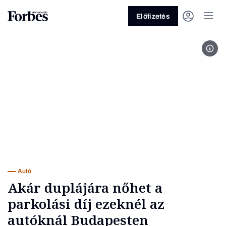
Előfizetés
Fotó
Vagy fedezze fel a következő
témákat
Üzlet
Pénz
Zöld
Legyél jobb!
Autó
Akár duplájára nőhet a
parkolási díj ezeknél az
autóknál Budapesten