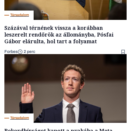
Társadalom
Százával térnének vissza a korábban
leszerelt rendőrök az állományba, Pósfai
Gábor elárulta, hol tart a folyamat
Forbes
2 perc
Társadalom
Rekordbírságot kapott a nyakába a Meta,