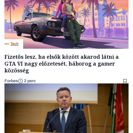
Tech
Fizetős lesz, ha elsők között akarod látni a
GTA VI nagy előzetesét, háborog a gamer
közösség
Forbes
2 perc