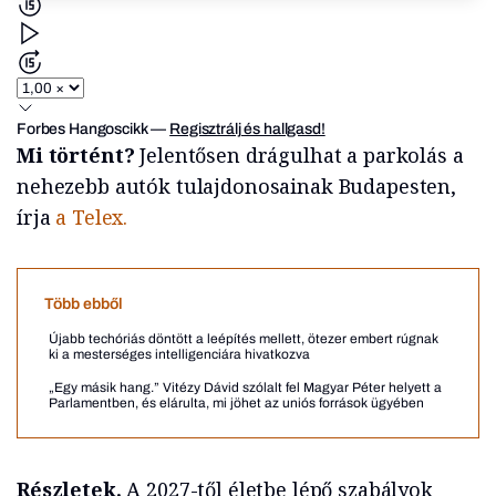
Forbes Hangoscikk
—
Regisztrálj és hallgasd!
Mi történt?
Jelentősen drágulhat a parkolás a
nehezebb autók tulajdonosainak Budapesten,
írja
a Telex.
Több ebből
Újabb techóriás döntött a leépítés mellett, ötezer embert rúgnak
ki a mesterséges intelligenciára hivatkozva
„Egy másik hang.” Vitézy Dávid szólalt fel Magyar Péter helyett a
Parlamentben, és elárulta, mi jöhet az uniós források ügyében
Részletek.
A 2027-től életbe lépő szabályok