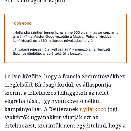
eurós bírságot is kapott.
Több ebből
„Hollandia szintjén lennénk, ha lenne 500 olyan magyar cég, mint
a miénk” – a Master Good vezetője a Magyar Péterrel kirobbant
konfliktusról és a 350 milliárdos növekedési tervről
„Itt valami egészen újat kell csinálni” – megszólalt a Nemzeti
Sport vevőjelöltje, a lap értékéről is beszélt
Le Pen közölte, hogy a francia Semmítőszékhez
(Legfelsőbb Bíróság) fordul, és álláspontja
szerint a fellebbezés felfüggeszti az ítélet
végrehajtását, így nyomkövető nélkül
kampányolhat. A Reutersnek
nyilatkozó
jogi
szakértők ugyanakkor vitatják ezt az
értelmezést, szerintük nem egyértelmű, hogy a