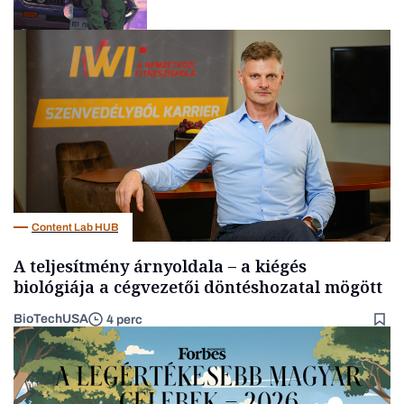
Tech
Content Lab HUB
A teljesítmény árnyoldala – a kiégés
biológiája a cégvezetői döntéshozatal mögött
BioTechUSA
4 perc