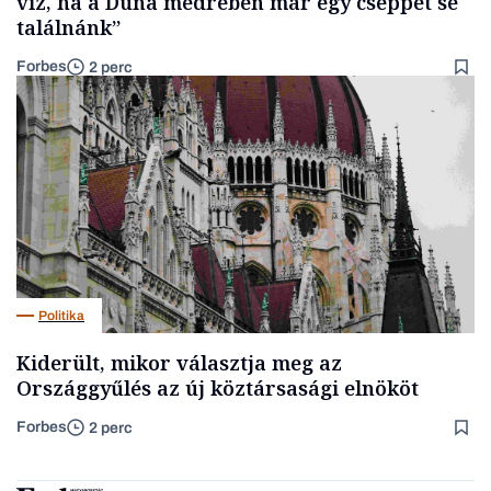
víz, ha a Duna medrében már egy cseppet se
találnánk”
Forbes
2 perc
Politika
Kiderült, mikor választja meg az
Országgyűlés az új köztársasági elnököt
Forbes
2 perc