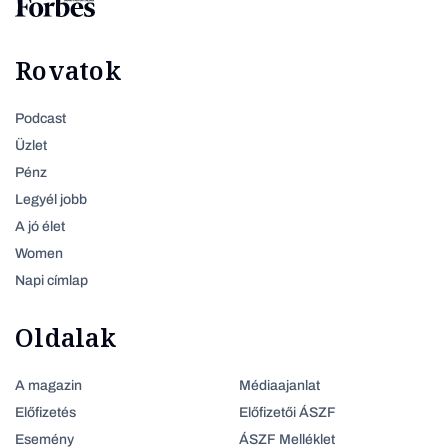
Rovatok
Podcast
Üzlet
Pénz
Legyél jobb
A jó élet
Women
Napi címlap
Oldalak
A magazin
Médiaajanlat
Előfizetés
Előfizetői ÁSZF
Esemény
ÁSZF Melléklet