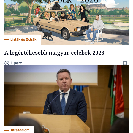
Listák és Extrák
A legértékesebb magyar celebek 2026
1 perc
Társadalom