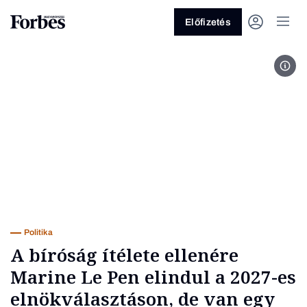
Előfizetés
Kép 
Vagy fedezze fel a következő
témákat
Üzlet
Pénz
Zöld
Legyél jobb!
Politika
A bíróság ítélete ellenére
Marine Le Pen elindul a 2027-es
elnökválasztáson, de van egy