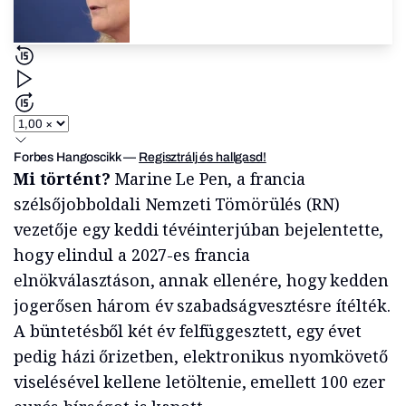
Forbes Hangoscikk
—
Regisztrálj és hallgasd!
Mi történt?
Marine Le Pen, a francia
szélsőjobboldali Nemzeti Tömörülés (RN)
vezetője egy keddi tévéinterjúban bejelentette,
hogy elindul a 2027-es francia
elnökválasztáson, annak ellenére, hogy kedden
jogerősen három év szabadságvesztésre ítélték.
A büntetésből két év felfüggesztett, egy évet
pedig házi őrizetben, elektronikus nyomkövető
viselésével kellene letöltenie, emellett 100 ezer