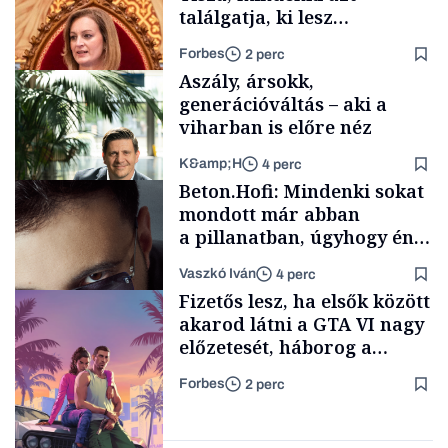
találgatja, ki lesz
szombaton a befutó –
Forbes
2 perc
soroljuk az eddig felmerült
Aszály, ársokk,
neveket
generációváltás – aki a
viharban is előre néz
K&amp;H
4 perc
Politika
Beton.Hofi: Mindenki sokat
mondott már abban
a pillanatban, úgyhogy én
a legsarkosabb
Vaszkó Iván
4 perc
gondolataimat akartam
TÁMOGATÓI
Fizetős lesz, ha elsők között
TARTALOM
kimondani
akarod látni a GTA VI nagy
előzetesét, háborog a
gamer közösség
Forbes
2 perc
Forbes-sztori