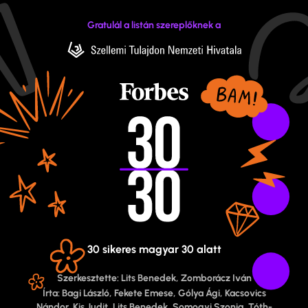
Gratulál a listán szereplőknek a
30 sikeres magyar 30 alatt
Szerkesztette: Lits Benedek, Zomborácz Iván
Írta: Bagi László, Fekete Emese, Gólya Ági, Kacsovics
Nándor, Kis Judit, Lits Benedek, Somogyi Szonja, Tóth-