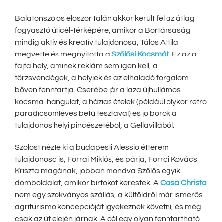
Balatonszőlős először talán akkor került fel az átlag
fogyasztó úticél-térképére, amikor a Bortársaság
mindig aktív és kreatív tulajdonosa, Tálos Attila
megvette és megnyitotta a
Szőlősi Kocsmát
. Ez az a
fajta hely, aminek reklám sem igen kell, a
törzsvendégek, a helyiek és az elhaladó forgalom
bőven fenntartja. Cserébe jár a laza újhullámos
kocsma-hangulat, a házias ételek (például olykor retro
paradicsomleves betű tésztával) és jó borok a
tulajdonos helyi pincészetéből, a Gellavillából.
Szőlőst nézte ki a budapesti Alessio étterem
tulajdonosa is, Forrai Miklós, és párja, Forrai Kovács
Kriszta magának, jobban mondva Szőlős egyik
domboldalát, amikor birtokot kerestek. A
Casa Christa
nem egy szokványos szállás, a külföldről már ismerős
agriturismo koncepcióját igyekeznek követni, és még
csak az út elején járnak. A cél egy olyan fenntartható