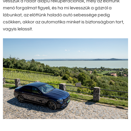
vesszük a radar alapú rekuperációnak, mely az előttünk
menő forgalmat figyeli, és ha mi levesszük a gázról a
lábunkat, az előttünk haladó autó sebessége pedig
csökken, akkor az automatika minket is biztonságban tart,
vagyis lelassít.