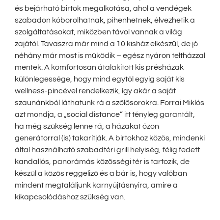
és bejárható birtok megalkotása, ahol a vendégek
szabadon kóborolhatnak, pihenhetnek, élvezhetik a
szolgáltatásokat, miközben távol vannak a világ
zajától. Tavaszra már mind a 10 kisház elkészül, de jó
néhány már most is működik – egész nyáron teltházzal
mentek. A komfortosan átalakított kis présházak
különlegessége, hogy mind egytől egyig saját kis
wellness-pincével rendelkezik, így akár a saját
szaunánkból láthatunk rá a szőlősorokra. Forrai Miklós
azt mondja, a „social distance” itt tényleg garantált,
ha még szükség lenne rá, a házakat ózon
generátorral (is) takarítják. A birtokhoz közös, mindenki
által használható szabadtéri grill helyiség, félig fedett
kandallós, panorámás közösségi tér is tartozik, de
készül a közös reggeliző és a bár is, hogy valóban
mindent megtaláljunk karnyújtásnyira, amire a
kikapcsolódáshoz szükség van.