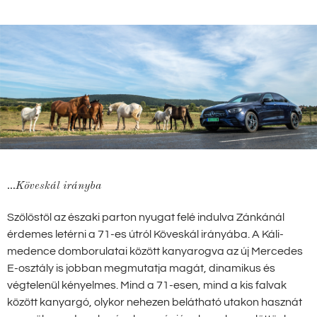
...Köveskál irányba
Szőlőstől az északi parton nyugat felé indulva Zánkánál
érdemes letérni a 71-es útról Köveskál irányába. A Káli-
medence domborulatai között kanyarogva az új Mercedes
E-osztály is jobban megmutatja magát, dinamikus és
végtelenül kényelmes. Mind a 71-esen, mind a kis falvak
között kanyargó, olykor nehezen belátható utakon hasznát