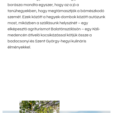
borásza mondta egyszer, hogy az a jó a
tanúhegyekben, hogy megtámasztják a bámészkodó
szemét. Ezek között a hegyek-dombok között autózunk
most, miközben a szállásunk helyszínét – egy
elképesztő agriturismot Balatönszőlősön – egy Káli-
medencén átívelő kocsikázással kötjük össze a
badacsonyi és Szent György-hegyi kulináris
élményekkel.