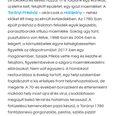
birtokokkal és kevés házzal. Itt is találunk egy ikonikus,
új életre kelt, felújított épületet, egy igazi műemléket. A
Tarányi Présház
– akárcsak a
Hableány
– nehéz
időket élt meg az elmúlt évtizedekben. Az 1780-ban
épült présház a Balaton-felvidék egyik legszebb,
parasztbarokk stílusú műemléke. Sokáig úgy tűnt,
pusztulásra van ítélve, 1998-ban és 2004-ben is
leégett, a környékbeliek egyre kétségbeesetten
figyelték az állapotromlást. 2017-ben egy
magánember, Szoják Miklós vette meg és kezdte el
felújítani, figyelembevéve a szigorú műemlékvédelmi
előírásokat. Nem volt egyszerű. A homlokzat
restaurálása is évekig tartott, egy helyi szakember
foglalkozott a kis erkélyes front helyrehozatalával, de
megérte. A 70-es években borozóként és étteremként
működő hely most újra él és virul, csodálatosan
megújult belső térrel és hatalmas terasszal. A
fatüzelésű kemencében pizza készül, a Tarányi 1780
fantázianevű gorgonzolás, pestos, szőlős pizzát