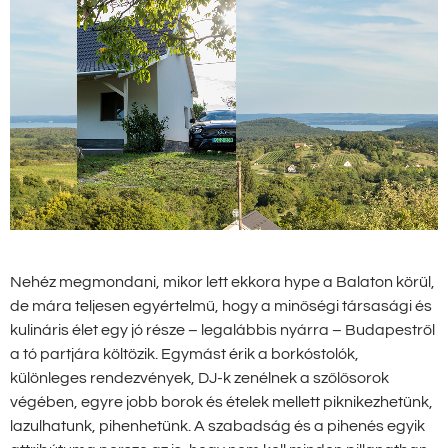
Nehéz megmondani, mikor lett ekkora hype a Balaton körül,
de mára teljesen egyértelmű, hogy a minőségi társasági és
kulináris élet egy jó része – legalábbis nyárra – Budapestről
a tó partjára költözik. Egymást érik a borkóstolók,
különleges rendezvények, DJ-k zenélnek a szőlősorok
végében, egyre jobb borok és ételek mellett piknikezhetünk,
lazulhatunk, pihenhetünk. A szabadság és a pihenés egyik