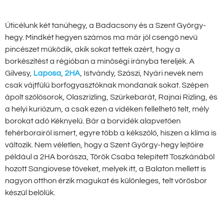
Úticélunk két tanúhegy, a Badacsony és a Szent György-
hegy. Mindkét hegyen számos ma már jól csengő nevű
pincészet működik, akik sokat tettek azért, hogy a
borkészítést a régióban a minőségi irányba tereljék. A
Gilvesy,
Laposa
,
2HA
, Istvándy, Szászi, Nyári nevek nem
csak vájtfülű borfogyasztóknak mondanak sokat. Szépen
ápolt szőlősorok, Olaszrizling, Szürkebarát, Rajnai Rizling, és
a helyi kuriózum, a csak ezen a vidéken fellelhető telt, mély
borokat adó Kéknyelű. Bár a borvidék alapvetően
fehérborairól ismert, egyre több a kékszőlő, hiszen a klíma is
változik. Nem véletlen, hogy a Szent György-hegy lejtőire
például a 2HA borásza, Török Csaba telepített Toszkánából
hozott Sangiovese töveket, melyek itt, a Balaton mellett is
nagyon otthon érzik magukat és különleges, telt vörösbor
készül belőlük.