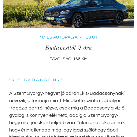
M7-ES AUTÓPÁLYA, 71-ES ÚT
Budapesttől 2 óra
TÁVOLSÁG: 168 KM
"KIS BADACSONY"
A Szent György-hegyet jó páran „kis-Badacsonynak”
nevezik, a formája miatt. Mindkettő szinte szabályos
trapéz a partról nézve, csak míg a Badacsony a víztől
gyalog is könnyen elérhető, addig a Szent György-
hegy már jócskán beljebb van. Talán ez az oka annak,
hogy érintetlenebb még, egy igazi szőlőhegy ápolt