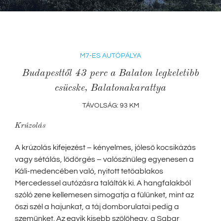
M7-ES AUTÓPÁLYA
Budapesttől 43 perc a Balaton legkeletibb
csücske, Balatonakarattya
TÁVOLSÁG: 93 KM
Krúzolás
A krúzolás kifejezést – kényelmes, jóleső kocsikázás
vagy sétálás, lődörgés – valószínűleg egyenesen a
Káli-medencében való, nyitott tetőablakos
Mercedessel autózásra találták ki. A hangfalakból
szóló zene kellemesen simogatja a fülünket, mint az
őszi szél a hajunkat, a táj domborulatai pedig a
szemünket. Az egyik kisebb szőlőhegy, a Sabar