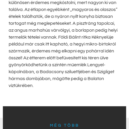
különösen érdemes megkóstolni, mert nagyon ki van
találva. Az étlapon egyébként „magyaros és olaszos”
ételek találhatók, de a nyáron nyílt konyha biztosan
tartogat még meglepetéseket. A pisztráng tapolcai,
az angus marhahús várvölgyi, a borlapon pedig helyi
termelők tételei vannak. Földi Bálint ritka Kéknyelűje
például már csak itt kapható, a hegyi mikro-birtokról
származik, érdemes még elkapni egy pohárral idén
ősszel! Az étterem előtt befüvesített kis téren ülve
gyönyörködhetünk a szintén műemlék Lengyel-
kápolnában, a Badacsony sziluettjében és Szigliget
hármas dombjában, mögötte pedig a Balaton
víztükrében.
MÉG TÖBB