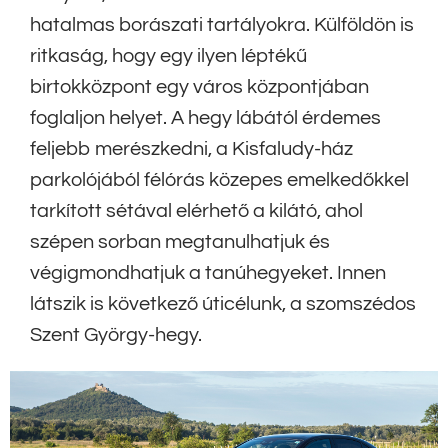
hatalmas borászati tartályokra. Külföldön is
ritkaság, hogy egy ilyen léptékű
birtokközpont egy város központjában
foglaljon helyet. A hegy lábától érdemes
feljebb merészkedni, a Kisfaludy-ház
parkolójából félórás közepes emelkedőkkel
tarkított sétával elérhető a kilátó, ahol
szépen sorban megtanulhatjuk és
végigmondhatjuk a tanúhegyeket. Innen
látszik is következő úticélunk, a szomszédos
Szent György-hegy.