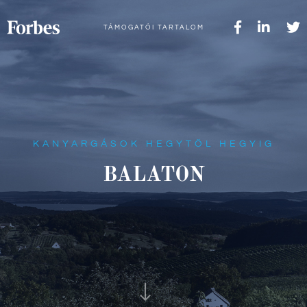
TÁMOGATÓI TARTALOM
KANYARGÁSOK HEGYTŐL HEGYIG
BALATON