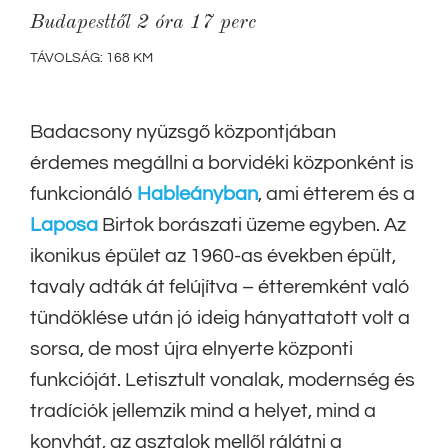
Budapesttől 2 óra 17 perc
TÁVOLSÁG: 168 KM
Badacsony nyüzsgő központjában
érdemes megállni a borvidéki közponként is
funkcionáló
Hableányban
, ami étterem és a
Laposa
Birtok borászati üzeme egyben. Az
ikonikus épület az 1960-as években épült,
tavaly adták át felújítva – étteremként való
tündöklése után jó ideig hányattatott volt a
sorsa, de most újra elnyerte központi
funkcióját. Letisztult vonalak, modernség és
tradíciók jellemzik mind a helyet, mind a
konyhát, az asztalok mellől rálátni a