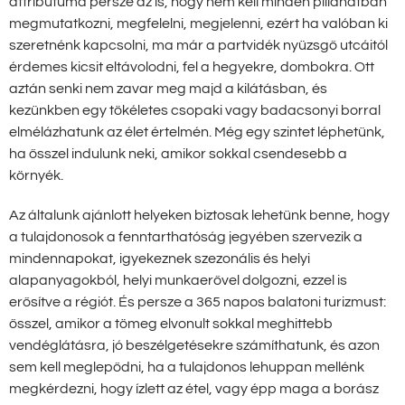
attribútuma persze az is, hogy nem kell minden pillanatban
megmutatkozni, megfelelni, megjelenni, ezért ha valóban ki
szeretnénk kapcsolni, ma már a partvidék nyüzsgő utcáitól
érdemes kicsit eltávolodni, fel a hegyekre, dombokra. Ott
aztán senki nem zavar meg majd a kilátásban, és
kezünkben egy tökéletes csopaki vagy badacsonyi borral
elmélázhatunk az élet értelmén. Még egy szintet léphetünk,
ha ősszel indulunk neki, amikor sokkal csendesebb a
környék.
Az általunk ajánlott helyeken biztosak lehetünk benne, hogy
a tulajdonosok a fenntarthatóság jegyében szervezik a
mindennapokat, igyekeznek szezonális és helyi
alapanyagokból, helyi munkaerővel dolgozni, ezzel is
erősítve a régiót. És persze a 365 napos balatoni turizmust:
ősszel, amikor a tömeg elvonult sokkal meghittebb
vendéglátásra, jó beszélgetésekre számíthatunk, és azon
sem kell meglepődni, ha a tulajdonos lehuppan mellénk
megkérdezni, hogy ízlett az étel, vagy épp maga a borász