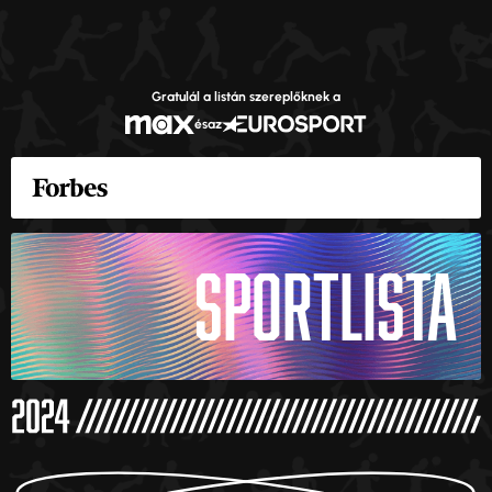
Gratulál a listán szereplőknek a
és
az
SPORTLISTA