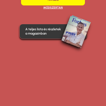
MÓDSZERTAN
A teljes lista és részletek
a magazinban