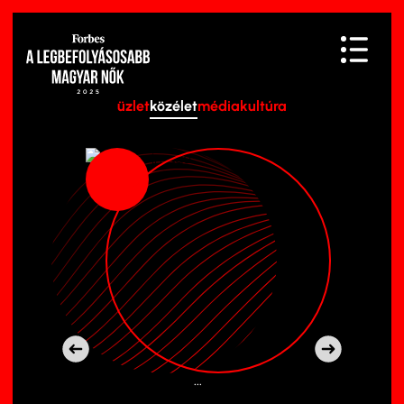
üzlet
közélet
média
kultúra
...