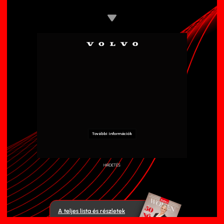
HIRDETÉS
A teljes lista és részletek
a Forbes Women