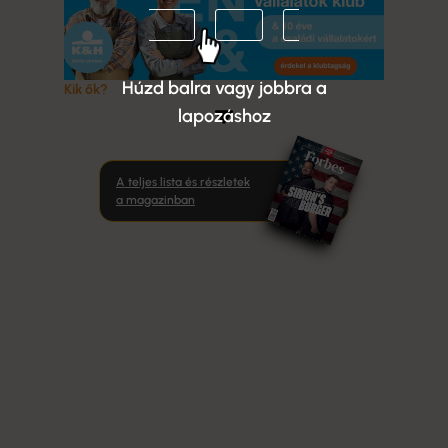
Húzd balra vagy jobbra a
Kik ők?
lapozáshoz
A teljes lista és részletek
a magazinban