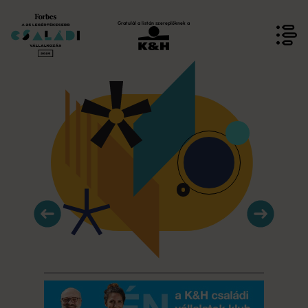
Gratulál a listán szereplőknek a