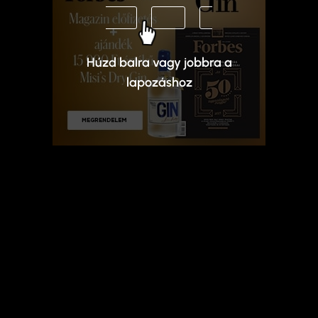
Húzd balra vagy jobbra a
lapozáshoz