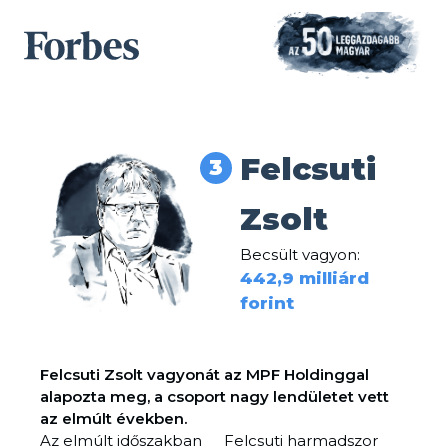
Felcsuti
3
Zsolt
Becsült vagyon:
442,9 milliárd
forint
Felcsuti Zsolt vagyonát az MPF Holdinggal
alapozta meg, a csoport nagy lendületet vett
az elmúlt években.
Az elmúlt időszakban
Felcsuti harmadszor