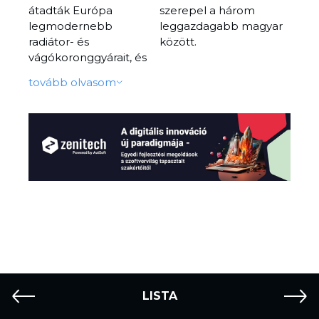
átadták Európa
szerepel a három
legmodernebb
leggazdagabb magyar
radiátor- és
között.
vágókoronggyárait, és
tervezik egy
tovább olvasom
hőszivattyúgyár építését
is – mindet hitelek
felvétele nélkül.
LISTA