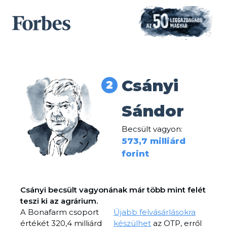
Csányi
2
Sándor
Becsült vagyon:
573,7 milliárd
forint
Csányi becsült vagyonának már több mint felét
teszi ki az agrárium.
A Bonafarm csoport
Újabb felvásárlásokra
értékét 320,4 milliárd
készülhet
az OTP, erről