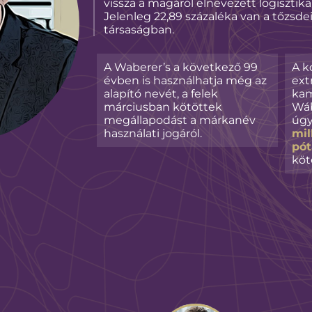
vissza a magáról elnevezett logisztika
Jelenleg 22,89 százaléka van a tőzsde
társaságban.
A Waberer’s a következő 99
A k
évben is használhatja még az
ext
alapító nevét, a felek
kam
márciusban kötöttek
Wáb
megállapodást a márkanév
úgy
használati jogáról.
mil
pót
köt