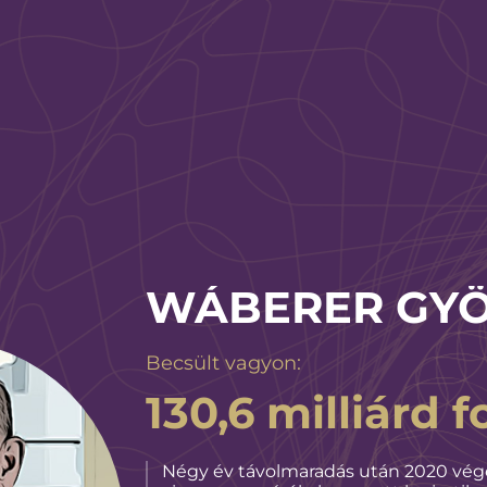
WÁBERER GY
Becsült vagyon:
130,6 milliárd f
Négy év távolmaradás után 2020 végé