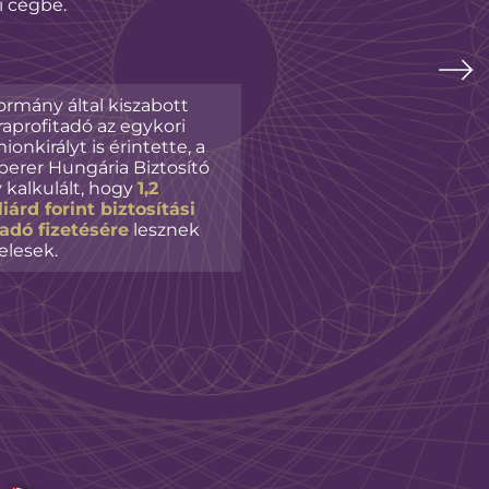
i cégbe.
i
ormány által kiszabott
raprofitadó az egykori
ionkirályt is érintette, a
erer Hungária Biztosító
 kalkulált, hogy
1,2
liárd forint biztosítási
adó fizetésére
lesznek
elesek.