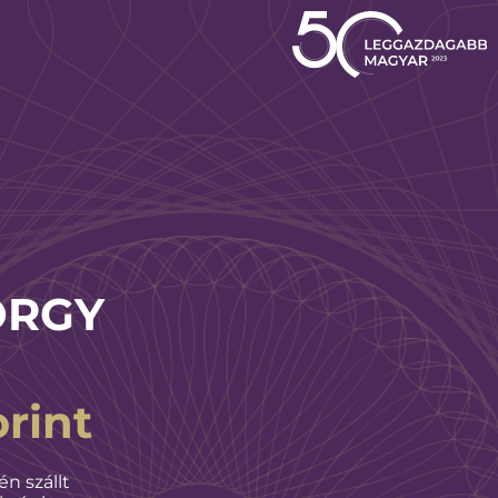
ÖRGY
orint
n szállt