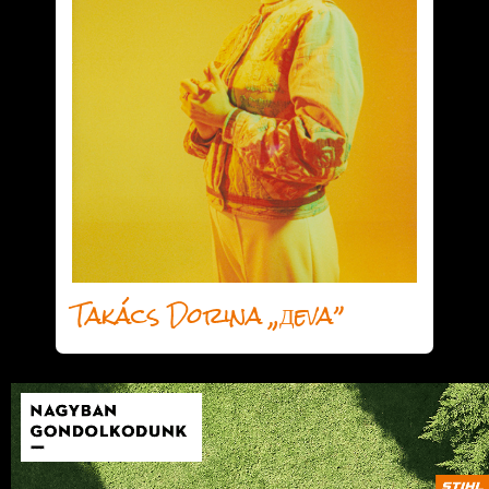
Takács Dorina „Дeva”