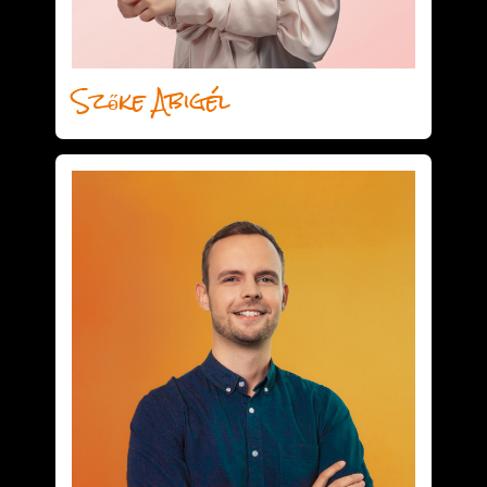
Szőke Abigél