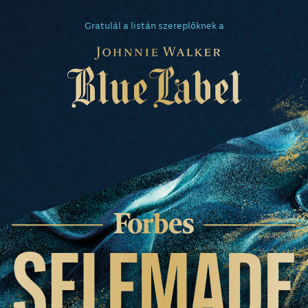
Gratulál a listán szereplőknek a