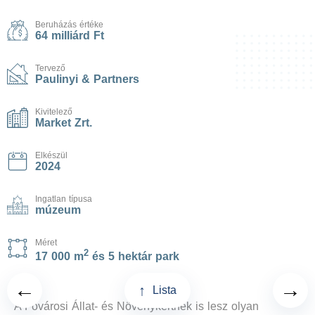
Beruházás értéke
64 milliárd Ft
Tervező
Paulinyi & Partners
Kivitelező
Market Zrt.
Elkészül
2024
Ingatlan típusa
múzeum
Méret
2
17 000 m
és 5 hektár park
←
→
↑
Lista
A Fővárosi Állat- és Növénykertnek is lesz olyan