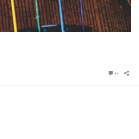
hozzászól
0