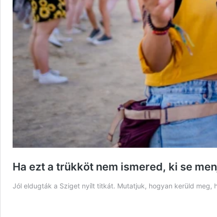
Ha ezt a trükköt nem ismered, ki se men
Jól eldugták a Sziget nyílt titkát. Mutatjuk, hogyan kerüld meg, 