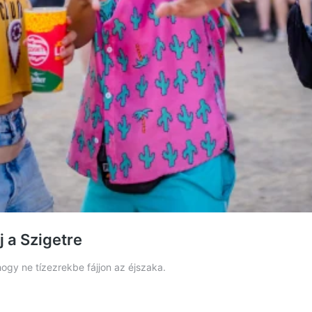
j a Szigetre
hogy ne tízezrekbe fájjon az éjszaka.