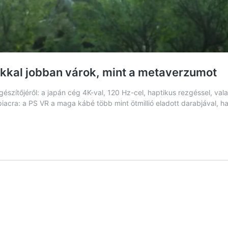
okkal jobban várok, mint a metaverzumot
egészítőjéről: a japán cég 4K-val, 120 Hz-cel, haptikus rezgéssel, va
piacra: a PS VR a maga kábé több mint ötmillió eladott darabjával, h