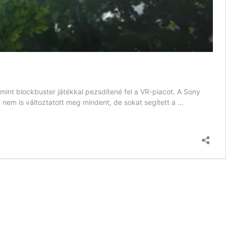
lamint blockbuster játékkal pezsdítené fel a VR-piacot. A Sony
a nem is változtatott meg mindent, de sokat segített a …