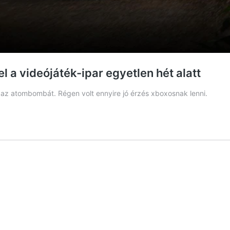
el a videójáték-ipar egyetlen hét alatt
ta az atombombát. Régen volt ennyire jó érzés xboxosnak lenni.