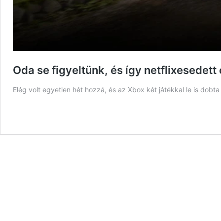
Oda se figyeltünk, és így netflixesedett 
Elég volt egyetlen hét hozzá, és az Xbox két játékkal le is dob